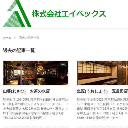
ホーム
過去の記事一覧
過去の記事一覧
山葵(わさび) お茶の水店
魚匠(うおしょう) 五反田店
所在地 〒101-0062 東京都千代田区神田駿河台
所在地 〒141-0022 東京都品川区東
4-3 新お茶の水ビルディングＢ1 アクセス ＪＲ
12-2 東急ステイ五反田Ｂ１ アクセ
中央線御茶ノ水駅 2番出口 徒歩1分・東京メト
田駅 東口アゼリア26番出口 徒歩2
ロ千代田線新御茶ノ水駅 B1番出口 徒歩1分
草線五反田駅 A5・6出口 徒歩1分 TEL
TEL 03-3292-0008 営業時間 …
5789-4140 営業時間 ディナー …