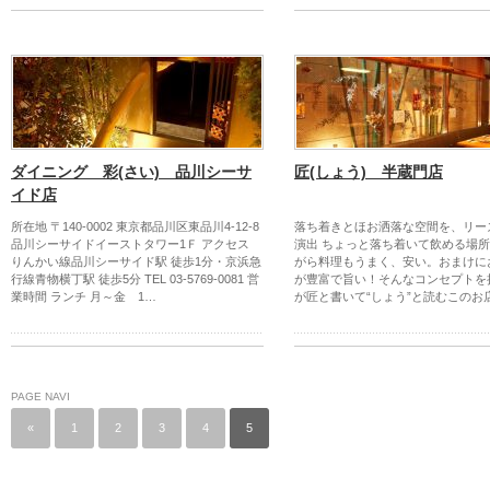
ダイニング 彩(さい) 品川シーサ
匠(しょう) 半蔵門店
イド店
所在地 〒140-0002 東京都品川区東品川4-12-8
落ち着きとほお洒落な空間を、リー
品川シーサイドイーストタワー1Ｆ アクセス
演出 ちょっと落ち着いて飲める場
りんかい線品川シーサイド駅 徒歩1分・京浜急
がら料理もうまく、安い。おまけに
行線青物横丁駅 徒歩5分 TEL 03-5769-0081 営
が豊富で旨い！そんなコンセプトを
業時間 ランチ 月～金 1…
が匠と書いて“しょう”と読むこのお
PAGE NAVI
«
1
2
3
4
5