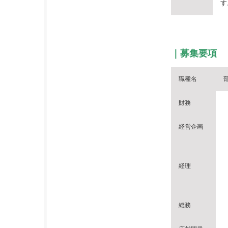
す
｜募集要項
職種名
財務
経営企画
経理
総務