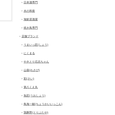
日本酒専門
水の和座
海鮮居酒屋
焼き鳥専門
店舗ブランド
うまいっ匠(しょう)
にくまる
やきとり石志ちゃん
山葵(わさび)
彩(さい)
第八くえ丸
魚匠(うおしょう)
鳥海一献(ちょうかいいっこん)
鶏豚野(とりぶたや)