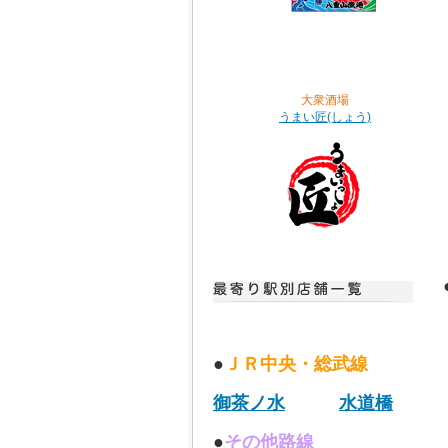
大衆酒場
うまい匠(しょう)
●
ＪＲ中央・総武線
御茶ノ水
水道橋
●
その他路線