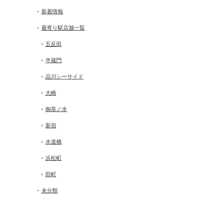
新着情報
最寄り駅店舗一覧
五反田
半蔵門
品川シーサイド
大崎
御茶ノ水
新宿
水道橋
浜松町
田町
未分類