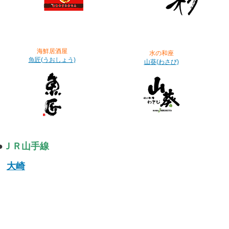
海鮮居酒屋
水の和座
魚匠(うおしょう)
山葵(わさび)
●
ＪＲ山手線
大崎