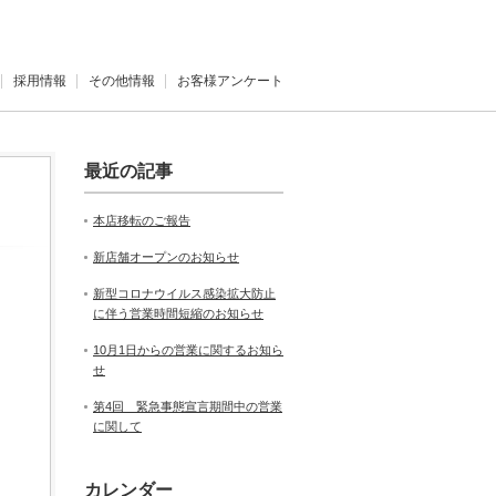
採用情報
その他情報
お客様アンケート
最近の記事
本店移転のご報告
新店舗オープンのお知らせ
新型コロナウイルス感染拡大防止
に伴う営業時間短縮のお知らせ
10月1日からの営業に関するお知ら
せ
第4回 緊急事態宣言期間中の営業
に関して
カレンダー