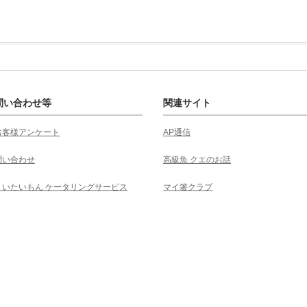
問い合わせ等
関連サイト
お客様アンケート
AP通信
問い合わせ
高級魚 クエのお話
くいたいもん ケータリングサービス
マイ箸クラブ