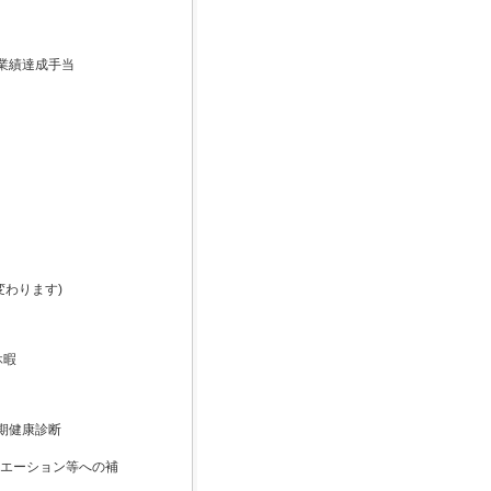
業績達成手当
変わります)
休暇
期健康診断
リエーション等への補