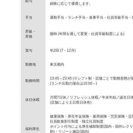
給与
経験に応じて優遇します。
手当
通勤手当・ランチ手当・食事手当・社員等級手当・
昇級・
随時 (年間を通して変更・社員等級制度による)
昇格
賞与
年2回 (7・12月)
勤務地
東京都内
13:45～23:45 (※シフト制・店舗ごとで勤務形態が
勤務時間
(ランチ出勤の場合は10:00～)
月間7日休／リフレッシュ休暇／年末年始／誕生日
休日休暇
(店舗により土日祭日休有)
健康保険・厚生年金保険・雇用保険・労災保険・定
社員飲食割引制度・独立社員制度
ポイント付与による厚生補助制度(国内・国外レク
福利厚生
助)・リゾート施設(国内)