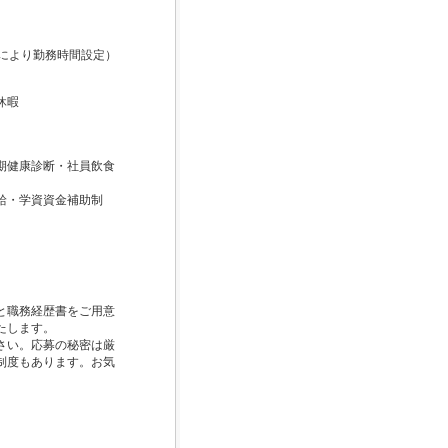
は職種により勤務時間設定）
休暇
期健康診断・社員飲食
給・学資資金補助制
と職務経歴書をご用意
たします。
い。 応募の秘密は厳
制度もあります。お気