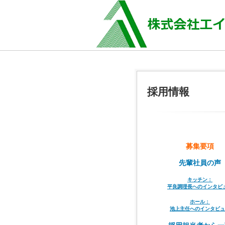
採用情報
募集要項
先輩社員の声
キッチン：
平良調理長へのインタビ
ホール：
池上主任へのインタビュ