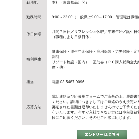
勤務地
本社（東京都品川区）
勤務時間
9:00～22:00（一般職は9:00～17:00・管理職
月間７日休／リフレッシュ休暇／年末年始／誕生日
休日休暇
（職種により日祭日休）
健康保険・厚生年金保険・雇用保険・労災保険・定
割引
福利厚生
リゾート施設（国内）・互助会（ＰＣ購入補助金支
度・他）
担当
電話:03-5487-9096
電話連絡及び応募用フォームでご応募の上、履歴書
ください。詳細につきましてはご連絡のうえ決定い
応募方法
郵送された書類は返却いたしませんのでご了承くださ
守いたします。 今すぐ入社できない方には事前登録
軽にご応募ください。その他ご相談に応じます。