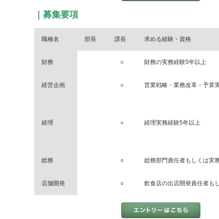
｜募集要項
職種名
部長
課長
求める経験・資格
財務
○
財務の実務経験5年以上
経営企画
○
営業戦略・業務改革・予算
経理
○
経理実務経験5年以上
総務
○
総務部門責任者もしくは実
店舗開発
○
飲食店の出店開発責任者も