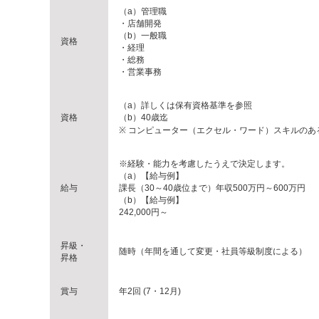
（a）管理職
・店舗開発
（b）一般職
資格
・経理
・総務
・営業事務
（a）詳しくは保有資格基準を参照
資格
（b）40歳迄
※ コンピューター（エクセル・ワード）スキルのあ
※経験・能力を考慮したうえで決定します。
（a）【給与例】
給与
課長（30～40歳位まで）年収500万円～600万円
（b）【給与例】
242,000円～
昇級・
随時（年間を通して変更・社員等級制度による）
昇格
賞与
年2回 (7・12月)