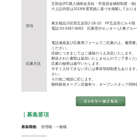
互助会(PC購入補助金支給・学資資金補助制度・他)
※上記内容は2018年度実績に基づき掲載しており
東京都品川区西五反田2-28-10 FP五反田ビル４階
担当
電話:03-5487-8065 応募受付センター (人事グルー
電話連絡及び応募用フォームでご応募の上、履歴書
ください。
詳細につきましてはご連絡のうえ決定いたします。
郵送された書類は返却いたしませんのでご了承くだ
応募方法
応募の秘密は厳守いたします。
今すぐ入社できない方には事前登録制度もあります
さい。
その他ご相談に応じます。
随時新規オープン店舗有り、オープンスタッフ同時
｜募集要項
募集職種:
管理職・一般職