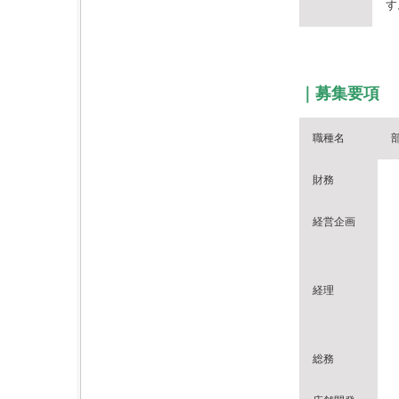
す
｜募集要項
職種名
財務
経営企画
経理
総務