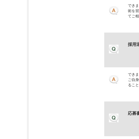
できま
術を習
てご相
採用
できま
ご自身
ること
応募