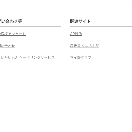
問い合わせ等
関連サイト
お客様アンケート
AP通信
問い合わせ
高級魚 クエのお話
くいたいもん ケータリングサービス
マイ箸クラブ