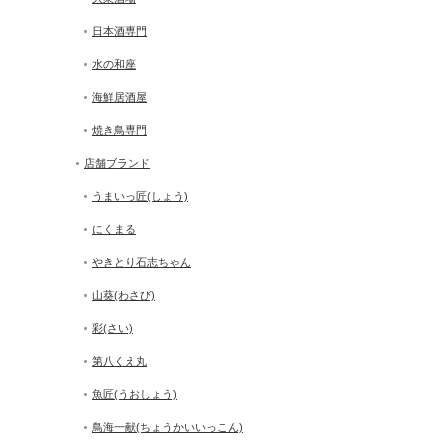
日本酒専門
水の和座
海鮮居酒屋
焼き鳥専門
店舗ブランド
うまいっ匠(しょう)
にくまる
やきとり石志ちゃん
山葵(わさび)
彩(さい)
第八くえ丸
魚匠(うおしょう)
鳥海一献(ちょうかいいっこん)