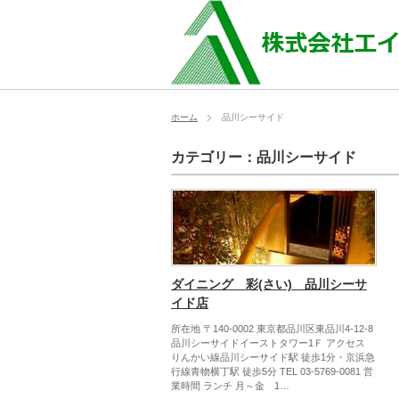
ホーム
品川シーサイド
カテゴリー：品川シーサイド
ダイニング 彩(さい) 品川シーサ
イド店
所在地 〒140-0002 東京都品川区東品川4-12-8
品川シーサイドイーストタワー1Ｆ アクセス
りんかい線品川シーサイド駅 徒歩1分・京浜急
行線青物横丁駅 徒歩5分 TEL 03-5769-0081 営
業時間 ランチ 月～金 1…