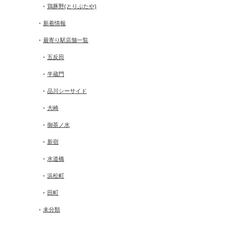
鶏豚野(とりぶたや)
新着情報
最寄り駅店舗一覧
五反田
半蔵門
品川シーサイド
大崎
御茶ノ水
新宿
水道橋
浜松町
田町
未分類