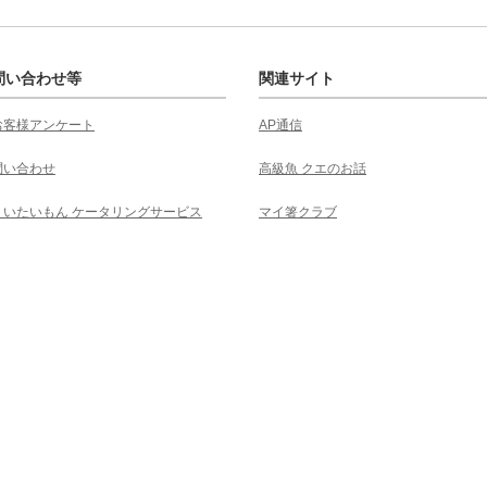
問い合わせ等
関連サイト
お客様アンケート
AP通信
問い合わせ
高級魚 クエのお話
くいたいもん ケータリングサービス
マイ箸クラブ