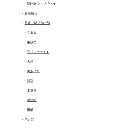
鶏豚野(とりぶたや)
新着情報
最寄り駅店舗一覧
五反田
半蔵門
品川シーサイド
大崎
御茶ノ水
新宿
水道橋
浜松町
田町
未分類