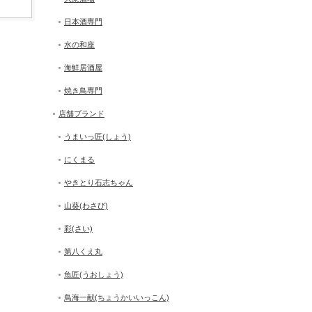
日本酒専門
水の和座
海鮮居酒屋
焼き鳥専門
店舗ブランド
うまいっ匠(しょう)
にくまる
やきとり石志ちゃん
山葵(わさび)
彩(さい)
第八くえ丸
魚匠(うおしょう)
鳥海一献(ちょうかいいっこん)