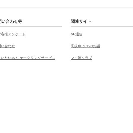
問い合わせ等
関連サイト
お客様アンケート
AP通信
問い合わせ
高級魚 クエのお話
くいたいもん ケータリングサービス
マイ箸クラブ