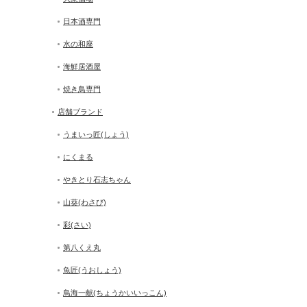
日本酒専門
水の和座
海鮮居酒屋
焼き鳥専門
店舗ブランド
うまいっ匠(しょう)
にくまる
やきとり石志ちゃん
山葵(わさび)
彩(さい)
第八くえ丸
魚匠(うおしょう)
鳥海一献(ちょうかいいっこん)