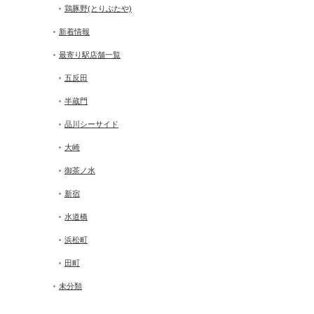
鶏豚野(とりぶたや)
新着情報
最寄り駅店舗一覧
五反田
半蔵門
品川シーサイド
大崎
御茶ノ水
新宿
水道橋
浜松町
田町
未分類