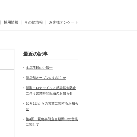
採用情報
その他情報
お客様アンケート
最近の記事
本店移転のご報告
新店舗オープンのお知らせ
新型コロナウイルス感染拡大防止
に伴う営業時間短縮のお知らせ
10月1日からの営業に関するお知ら
せ
第4回 緊急事態宣言期間中の営業
に関して