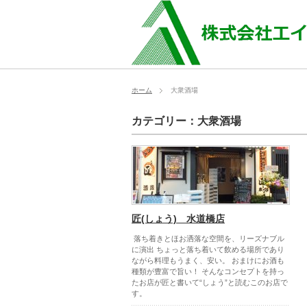
ホーム
大衆酒場
カテゴリー：大衆酒場
匠(しょう) 水道橋店
落ち着きとほお洒落な空間を、リーズナブル
に演出 ちょっと落ち着いて飲める場所であり
ながら料理もうまく、安い。 おまけにお酒も
種類が豊富で旨い！ そんなコンセプトを持っ
たお店が匠と書いて“しょう”と読むこのお店で
す。