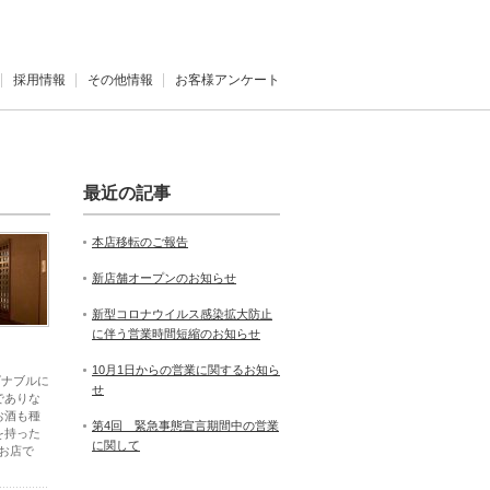
採用情報
その他情報
お客様アンケート
最近の記事
本店移転のご報告
新店舗オープンのお知らせ
新型コロナウイルス感染拡大防止
に伴う営業時間短縮のお知らせ
10月1日からの営業に関するお知ら
ズナブルに
せ
でありな
お酒も種
第4回 緊急事態宣言期間中の営業
を持った
に関して
お店で