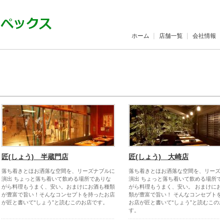
ホーム
店舗一覧
会社情報
匠(しょう) 半蔵門店
匠(しょう) 大崎店
落ち着きとほお洒落な空間を、リーズナブルに
落ち着きとほお洒落な空間を、リー
演出 ちょっと落ち着いて飲める場所でありな
演出 ちょっと落ち着いて飲める場所
がら料理もうまく、安い。おまけにお酒も種類
がら料理もうまく、安い。 おまけに
が豊富で旨い！そんなコンセプトを持ったお店
類が豊富で旨い！ そんなコンセプト
が匠と書いて“しょう”と読むこのお店です。
お店が匠と書いて“しょう”と読むこの
す。