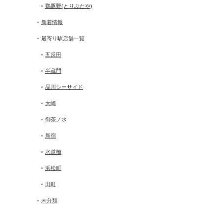
鶏豚野(とりぶたや)
新着情報
最寄り駅店舗一覧
五反田
半蔵門
品川シーサイド
大崎
御茶ノ水
新宿
水道橋
浜松町
田町
未分類