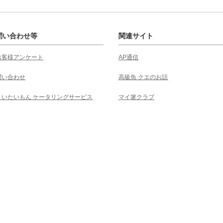
問い合わせ等
関連サイト
お客様アンケート
AP通信
問い合わせ
高級魚 クエのお話
くいたいもん ケータリングサービス
マイ箸クラブ