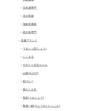
日本酒専門
水の和座
海鮮居酒屋
焼き鳥専門
店舗ブランド
うまいっ匠(しょう)
にくまる
やきとり石志ちゃん
山葵(わさび)
彩(さい)
第八くえ丸
魚匠(うおしょう)
鳥海一献(ちょうかいいっこん)