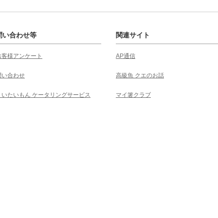
問い合わせ等
関連サイト
お客様アンケート
AP通信
問い合わせ
高級魚 クエのお話
くいたいもん ケータリングサービス
マイ箸クラブ