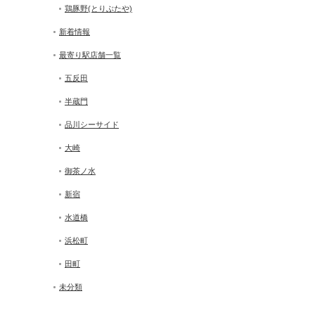
鶏豚野(とりぶたや)
新着情報
最寄り駅店舗一覧
五反田
半蔵門
品川シーサイド
大崎
御茶ノ水
新宿
水道橋
浜松町
田町
未分類