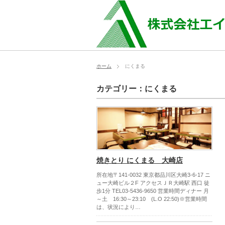
ホーム
にくまる
カテゴリー：にくまる
焼きとり にくまる 大崎店
所在地〒141-0032 東京都品川区大崎3-6-17 ニ
ュー大崎ビル２F アクセスＪＲ大崎駅 西口 徒
歩1分 TEL03-5436-9650 営業時間ディナー 月
～土 16:30～23:10 (L.O 22:50)※営業時間
は、状況により…