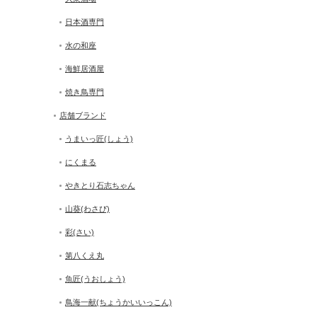
日本酒専門
水の和座
海鮮居酒屋
焼き鳥専門
店舗ブランド
うまいっ匠(しょう)
にくまる
やきとり石志ちゃん
山葵(わさび)
彩(さい)
第八くえ丸
魚匠(うおしょう)
鳥海一献(ちょうかいいっこん)