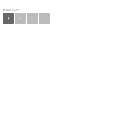
PAGE NAVI
1
2
3
»