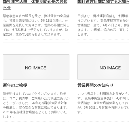
弊社運営店舗 休業期間延長のお知
弊社運営店舗に関するお知
らせ
緊急事態宣言の延長を受け、弊社運営の全店舗
日頃より、弊社運営店舗をご利用頂
も、営業自粛要請に従い、5月12日以降も、休
うございます。 緊急事態宣言を受
業期間を延長しております。営業の再開に関し
営店舗は、全て、4月25日より、休
ては、6月21日より予定をしておりますが、決
きます。 ご理解ご協力の程、宜し
定次第、改めてお知らせさせて頂きます。
します。
新年のご挨拶
営業再開のお知らせ
新年明けましておめでとうございます。昨年
いつも当店をご利用頂きありがとう
は、コロナ禍の中、ご来店いただき誠にありが
す。 緊急事態宣言を受け、4月10
とうございました。 本年も感染拡大防止対策
営店舗は、直営全店舗休業をしてお
を徹底し、安心安全な営業に努めてまります。
が、5月20日より営業を再開させて
2021年も当社運営店舗をよろしくお願いいた
す。
します。