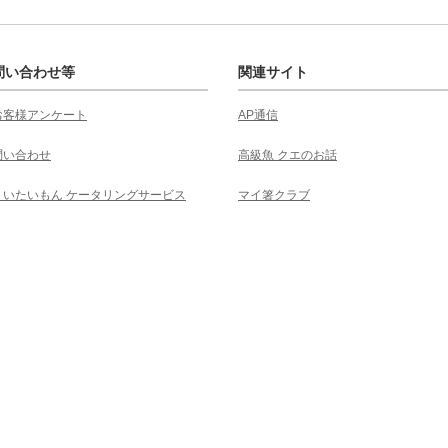
問い合わせ等
関連サイト
お客様アンケート
AP通信
問い合わせ
高級魚 クエのお話
くいたいもん ケータリングサービス
マイ箸クラブ