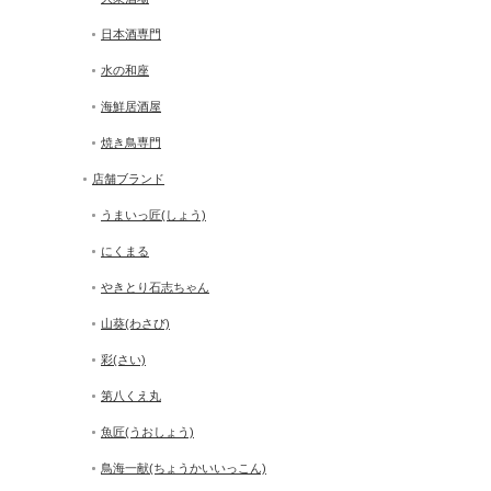
日本酒専門
水の和座
海鮮居酒屋
焼き鳥専門
店舗ブランド
うまいっ匠(しょう)
にくまる
やきとり石志ちゃん
山葵(わさび)
彩(さい)
第八くえ丸
魚匠(うおしょう)
鳥海一献(ちょうかいいっこん)