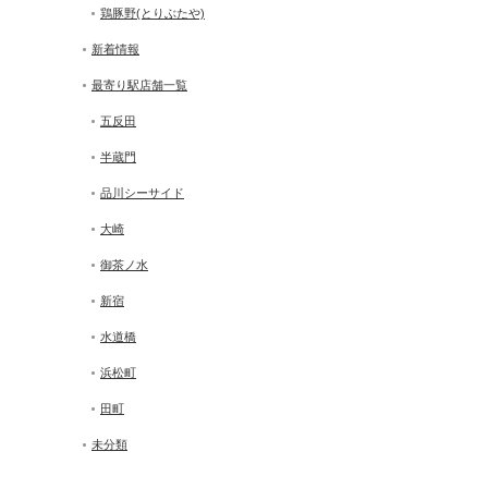
鶏豚野(とりぶたや)
新着情報
最寄り駅店舗一覧
五反田
半蔵門
品川シーサイド
大崎
御茶ノ水
新宿
水道橋
浜松町
田町
未分類