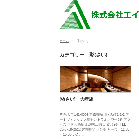
ホーム
彩(さい)
カテゴリー：彩(さい)
彩(さい) 大崎店
所在地 〒141-0032 東京都品川区大崎1-2-2 ア
ートヴィレッジ大崎セントラルタワー2Ｆ アク
セス ＪＲ大崎駅 北改札口東口 徒歩2分 TEL
03-5719-2522 営業時間 ランチ 月～金 11:30
～15:00(L.O …