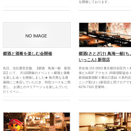
を開催しております。
郷酒と酒肴を楽しむ会開催
郷酒(さとざけ) 鳥海一献(
いっこん) 新宿店
先日、当社運営店舗、【郷酒 鳥海一献 新宿
所在地 151-0053 東京都渋谷区代々木2
店】にて、 月1回開催のイベント＜郷酒と酒肴
保ビルB2F アクセス JR新宿駅徒
を楽しむ会＞を開催しました★ 毎月異なる酒
新宿線新宿駅４番出口直結 ※系列
蔵様にご来店していただき、特別コースをご用
ニング彩(さい)新宿店と同フロアです T
意し、 お酒とのマリアージュを楽しんでいた
6276-7101 営業時…
だくイベン…