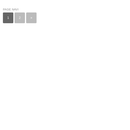
PAGE NAVI
1
2
»