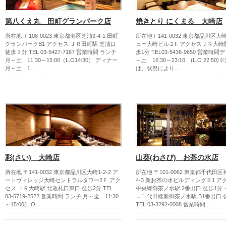
第八くえ丸 田町グランパーク店
焼きとり にくまる 大崎店
所在地 〒108-0023 東京都港区芝浦3-4-1 田町
所在地〒141-0032 東京都品川区大崎3
グランパークB1 アクセス ＪＲ田町駅 芝浦口
ュー大崎ビル２F アクセスＪＲ大崎駅
徒歩３分 TEL 03-5427-7167 営業時間 ランチ
歩1分 TEL03-5436-9650 営業時
月～土 11:30～15:00（L.O14:30） ディナー
～土 16:30～23:10 (L.O 22:50
月～土 1…
は、状況により…
彩(さい) 大崎店
山葵(わさび) お茶の水店
所在地 〒141-0032 東京都品川区大崎1-2-2 ア
所在地 〒101-0062 東京都千代田
ートヴィレッジ大崎セントラルタワー2Ｆ アク
4-3 新お茶の水ビルディングＢ1 ア
セス ＪＲ大崎駅 北改札口東口 徒歩2分 TEL
中央線御茶ノ水駅 2番出口 徒歩1分
03-5719-2522 営業時間 ランチ 月～金 11:30
ロ千代田線新御茶ノ水駅 B1番出口 
～15:00(L.O …
TEL 03-3292-0008 営業時間 …