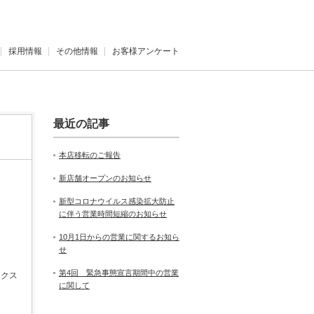
採用情報
その他情報
お客様アンケート
最近の記事
本店移転のご報告
新店舗オープンのお知らせ
新型コロナウイルス感染拡大防止
に伴う営業時間短縮のお知らせ
10月1日からの営業に関するお知ら
せ
第4回 緊急事態宣言期間中の営業
ックス
に関して