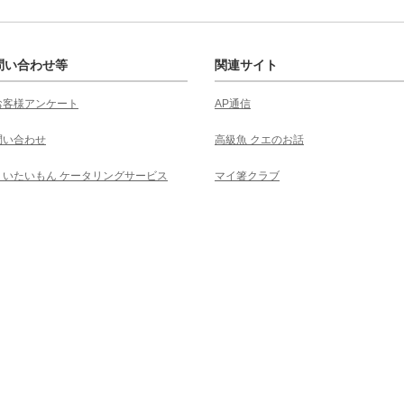
問い合わせ等
関連サイト
お客様アンケート
AP通信
問い合わせ
高級魚 クエのお話
くいたいもん ケータリングサービス
マイ箸クラブ