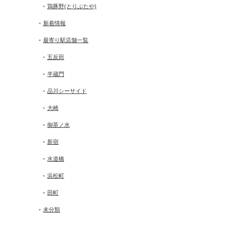
鶏豚野(とりぶたや)
新着情報
最寄り駅店舗一覧
五反田
半蔵門
品川シーサイド
大崎
御茶ノ水
新宿
水道橋
浜松町
田町
未分類