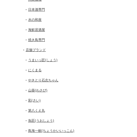
日本酒専門
水の和座
海鮮居酒屋
焼き鳥専門
店舗ブランド
うまいっ匠(しょう)
にくまる
やきとり石志ちゃん
山葵(わさび)
彩(さい)
第八くえ丸
魚匠(うおしょう)
鳥海一献(ちょうかいいっこん)