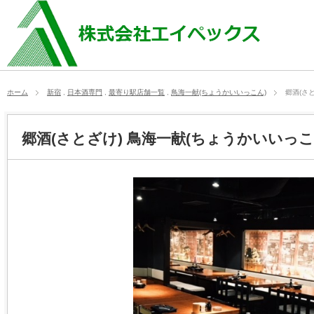
ホーム
新宿
,
日本酒専門
,
最寄り駅店舗一覧
,
鳥海一献(ちょうかいいっこん)
郷酒(さ
郷酒(さとざけ) 鳥海一献(ちょうかいいっこ