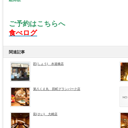
ご予約はこちらへ
食べログ
関連記事
匠(しょう) 水道橋店
第八くえ丸 田町グランパーク店
彩(さい) 大崎店