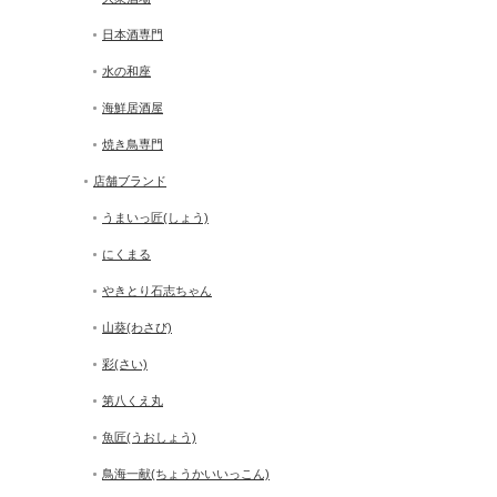
日本酒専門
水の和座
海鮮居酒屋
焼き鳥専門
店舗ブランド
うまいっ匠(しょう)
にくまる
やきとり石志ちゃん
山葵(わさび)
彩(さい)
第八くえ丸
魚匠(うおしょう)
鳥海一献(ちょうかいいっこん)