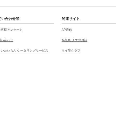
問い合わせ等
関連サイト
お客様アンケート
AP通信
問い合わせ
高級魚 クエのお話
くいたいもん ケータリングサービス
マイ箸クラブ