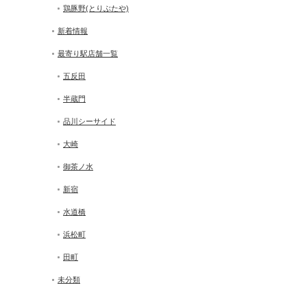
鶏豚野(とりぶたや)
新着情報
最寄り駅店舗一覧
五反田
半蔵門
品川シーサイド
大崎
御茶ノ水
新宿
水道橋
浜松町
田町
未分類