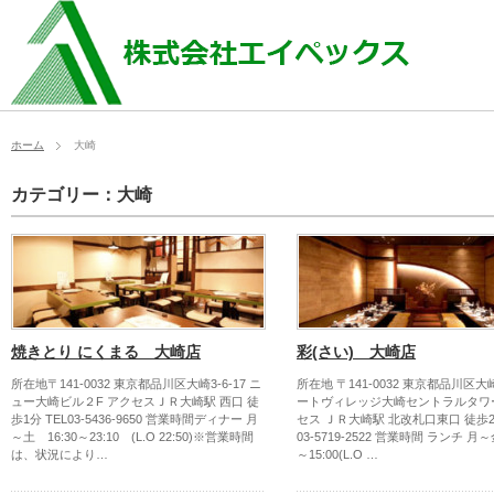
ホーム
大崎
カテゴリー：大崎
焼きとり にくまる 大崎店
彩(さい) 大崎店
所在地〒141-0032 東京都品川区大崎3-6-17 ニ
所在地 〒141-0032 東京都品川区大崎1
ュー大崎ビル２F アクセスＪＲ大崎駅 西口 徒
ートヴィレッジ大崎セントラルタワー
歩1分 TEL03-5436-9650 営業時間ディナー 月
セス ＪＲ大崎駅 北改札口東口 徒歩2分
～土 16:30～23:10 (L.O 22:50)※営業時間
03-5719-2522 営業時間 ランチ 月～
は、状況により…
～15:00(L.O …