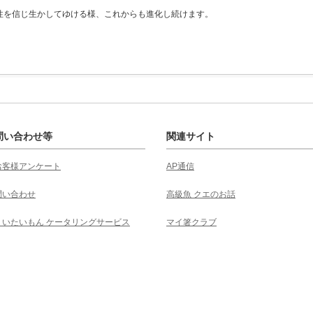
性を信じ生かしてゆける様、これからも進化し続けます。
問い合わせ等
関連サイト
お客様アンケート
AP通信
問い合わせ
高級魚 クエのお話
くいたいもん ケータリングサービス
マイ箸クラブ