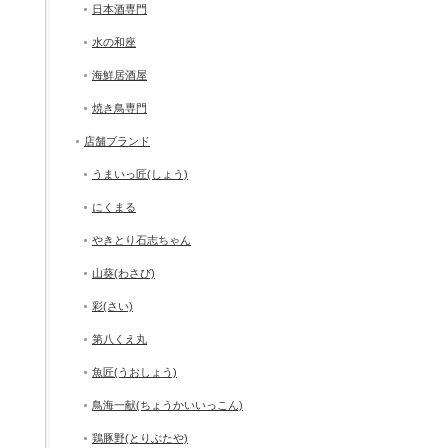
日本酒専門
水の和座
海鮮居酒屋
焼き鳥専門
店舗ブランド
うまいっ匠(しょう)
にくまる
やきとり石志ちゃん
山葵(わさび)
彩(さい)
第八くえ丸
魚匠(うおしょう)
鳥海一献(ちょうかいいっこん)
鶏豚野(とりぶたや)