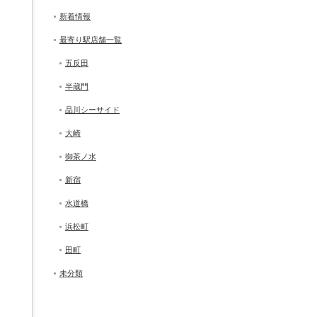
新着情報
最寄り駅店舗一覧
五反田
半蔵門
品川シーサイド
大崎
御茶ノ水
新宿
水道橋
浜松町
田町
未分類