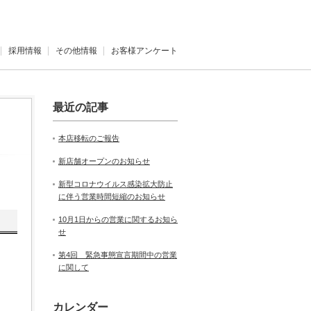
採用情報
その他情報
お客様アンケート
最近の記事
本店移転のご報告
新店舗オープンのお知らせ
新型コロナウイルス感染拡大防止
に伴う営業時間短縮のお知らせ
10月1日からの営業に関するお知ら
せ
第4回 緊急事態宣言期間中の営業
に関して
カレンダー