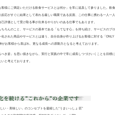
お客様にご満足いただける飲食サービスとは何か」を常に追及して参りました。飲
の反応がすぐに結果として表れる厳しい職業である反面、この仕事に携わる一人一
自己評価として受け取る事が出来るやりがいのある仕事でもあります。
もちろんのこと、サービスの基本である「もてなす心」を持ち続け、サービスのプ
一化された商品やサービスとは違う、自分自身が作り上げるお客様に対する「ONLY
精神がお客様から喜ばれ、更なる成長への原動力となると考えております。
るべき姿」を思い描きながら、実行と実践の中で常に成長しつづけいくことを目標
たいと考えております。
しい・美味しい」のコンセプトを凝縮した“うまいっしょ 匠”