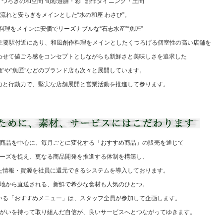
つろぎの和空間“旬彩遊膳・彩”“創作ダイニング・土間”
流れと安らぎをメインとした“水の和座 わさび”。
料理をメインに安価でリーズナブルな“石志水産”“魚匠”
の主要駅付近にあり、和風創作料理をメインとしたくつろげる個室性の高い店舗を
わせて値ごろ感をコンセプトとしながらも新鮮さと美味しさを追求した
産“や“魚匠”などのブランド店も次々と展開しています。
力と行動力で、堅実な店舗展開と営業活動を推進して参ります。
商品を中心に、毎月ごとに変化する「おすすめ商品」の販売を通じて
ーズを捉え、更なる商品開発を推進する体制を構築し、
た情報・資源を社員に還元できるシステムを導入しております。
地から直送される、新鮮で希少な食材も人気のひとつ。
いる「おすすめメニュー」は、スタッフ全員が参加して企画します。
がいを持って取り組んだ自信が、良いサービスへとつながってゆきます。