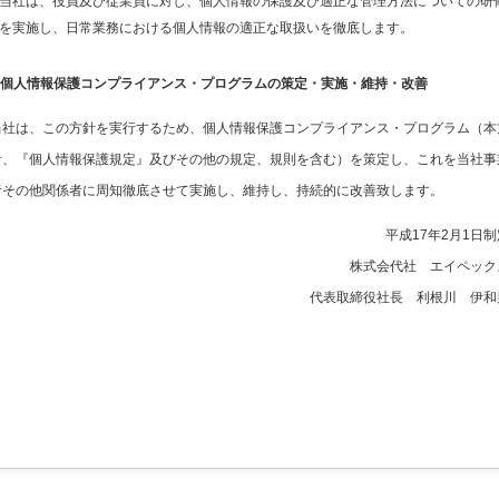
当社は、役員及び従業員に対し、個人情報の保護及び適正な管理方法についての研
を実施し、日常業務における個人情報の適正な取扱いを徹底します。
7.個人情報保護コンプライアンス・プログラムの策定・実施・維持・改善
当社は、この方針を実行するため、個人情報保護コンプライアンス・プログラム（本
針、『個人情報保護規定』及びその他の規定、規則を含む）を策定し、これを当社事
者その他関係者に周知徹底させて実施し、維持し、持続的に改善致します。
平成17年2月1日制
株式会代社 エイペック
代表取締役社長 利根川 伊和