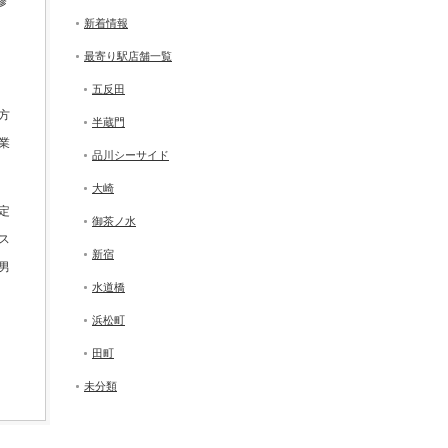
修
新着情報
最寄り駅店舗一覧
五反田
方
半蔵門
業
品川シーサイド
大崎
定
御茶ノ水
ス
新宿
男
水道橋
浜松町
田町
未分類