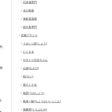
日本酒専門
水の和座
海鮮居酒屋
焼き鳥専門
店舗ブランド
うまいっ匠(しょう)
利
にくまる
やきとり石志ちゃん
個
山葵(わさび)
彩(さい)
第八くえ丸
魚匠(うおしょう)
る
鳥海一献(ちょうかいいっこん)
鶏豚野(とりぶたや)