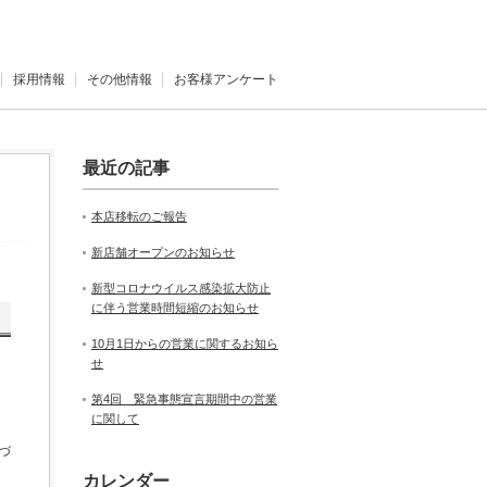
採用情報
その他情報
お客様アンケート
最近の記事
本店移転のご報告
新店舗オープンのお知らせ
新型コロナウイルス感染拡大防止
に伴う営業時間短縮のお知らせ
10月1日からの営業に関するお知ら
せ
第4回 緊急事態宣言期間中の営業
に関して
づ
カレンダー