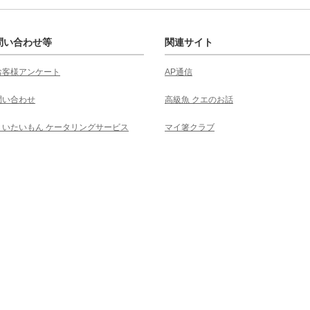
問い合わせ等
関連サイト
お客様アンケート
AP通信
問い合わせ
高級魚 クエのお話
くいたいもん ケータリングサービス
マイ箸クラブ