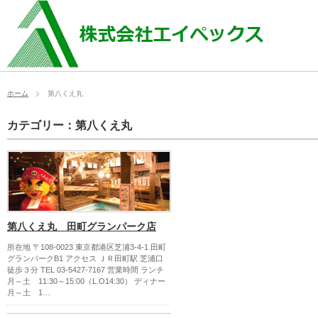
ホーム
第八くえ丸
カテゴリー：第八くえ丸
第八くえ丸 田町グランパーク店
所在地 〒108-0023 東京都港区芝浦3-4-1 田町
グランパークB1 アクセス ＪＲ田町駅 芝浦口
徒歩３分 TEL 03-5427-7167 営業時間 ランチ
月～土 11:30～15:00（L.O14:30） ディナー
月～土 1…