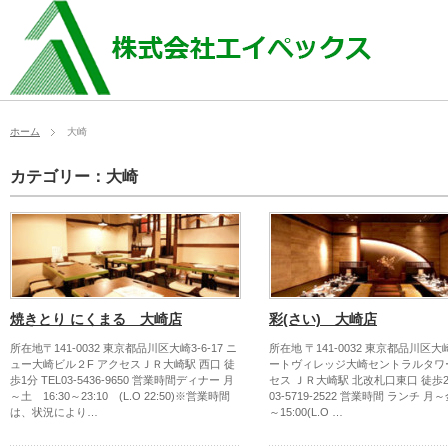
ホーム
大崎
カテゴリー：大崎
焼きとり にくまる 大崎店
彩(さい) 大崎店
所在地〒141-0032 東京都品川区大崎3-6-17 ニ
所在地 〒141-0032 東京都品川区大崎1
ュー大崎ビル２F アクセスＪＲ大崎駅 西口 徒
ートヴィレッジ大崎セントラルタワー
歩1分 TEL03-5436-9650 営業時間ディナー 月
セス ＪＲ大崎駅 北改札口東口 徒歩2分
～土 16:30～23:10 (L.O 22:50)※営業時間
03-5719-2522 営業時間 ランチ 月～
は、状況により…
～15:00(L.O …