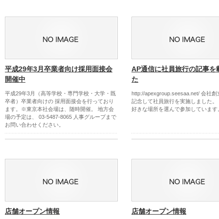
平成29年3月卒業者向け採用面接会
AP通信に社員旅行の記事を
開催中
た
平成29年3月（高等学校・専門学校・大学・既
http://apexgroup.seesaa.net/ 
卒者）卒業者向けの 採用面接会を行っており
記念して社員旅行を実施しました。
ます。※東京本社会場は、随時開催。 地方会
好きな場所を選んで参加しています
場の予定は、 03-5487-8065 人事グループまで
お問い合わせください。
店舗オープン情報
店舗オープン情報