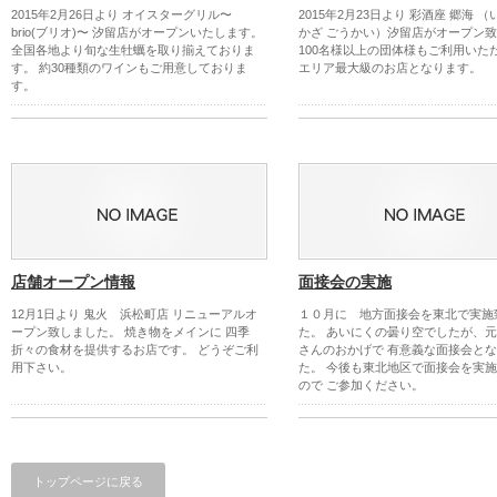
2015年2月26日より オイスターグリル〜
2015年2月23日より 彩酒座 郷海 
brio(ブリオ)〜 汐留店がオープンいたします。
かざ ごうかい）汐留店がオープン
全国各地より旬な生牡蠣を取り揃えておりま
100名様以上の団体様もご利用いた
す。 約30種類のワインもご用意しておりま
エリア最大級のお店となります。
す。
店舗オープン情報
面接会の実施
12月1日より 鬼火 浜松町店 リニューアルオ
１０月に 地方面接会を東北で実施
ープン致しました。 焼き物をメインに 四季
た。 あいにくの曇り空でしたが、
折々の食材を提供するお店です。 どうぞご利
さんのおかげで 有意義な面接会と
用下さい。
た。 今後も東北地区で面接会を実
ので ご参加ください。
トップページに戻る