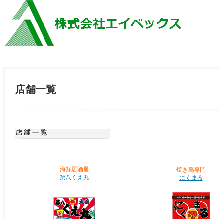
店舗一覧
海鮮居酒屋
焼き鳥専門
第八くえ丸
にくまる