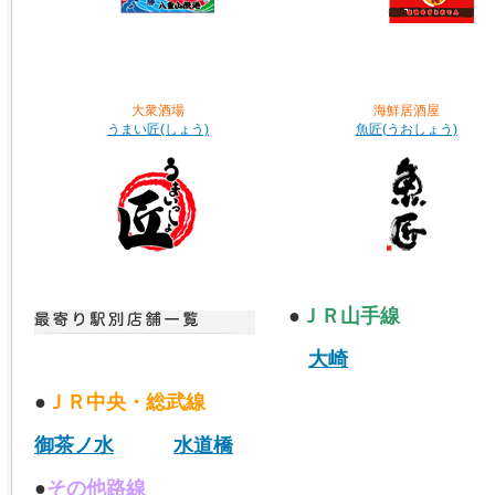
大衆酒場
海鮮居酒屋
うまい匠(しょう)
魚匠(うおしょう)
●
ＪＲ山手線
大崎
●
ＪＲ中央・総武線
御茶ノ水
水道橋
●
その他路線