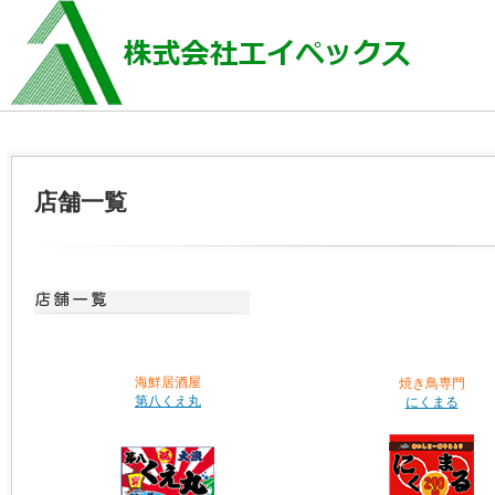
店舗一覧
海鮮居酒屋
焼き鳥専門
第八くえ丸
にくまる