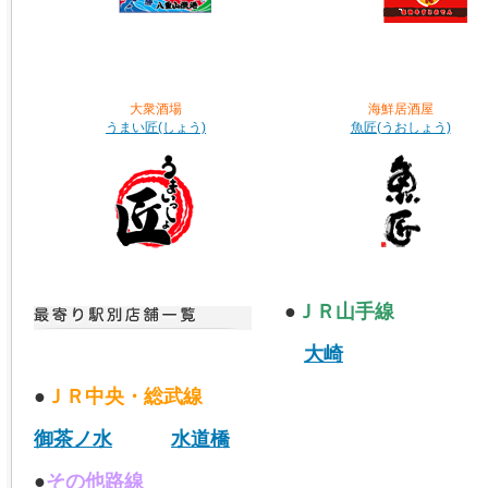
大衆酒場
海鮮居酒屋
うまい匠(しょう)
魚匠(うおしょう)
●
ＪＲ山手線
大崎
●
ＪＲ中央・総武線
御茶ノ水
水道橋
●
その他路線