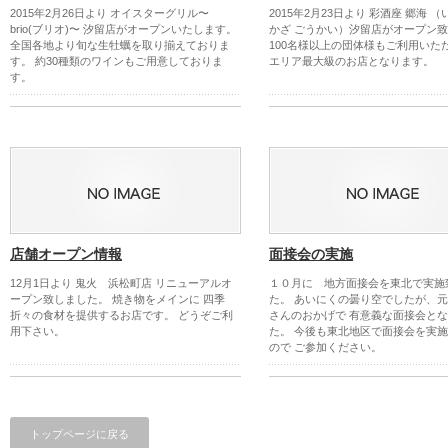
2015年2月26日より オイスターグリル〜
2015年2月23日より 彩酒座 郷海 
brio(ブリオ)〜 汐留店がオープンいたします。
かざ ごうかい）汐留店がオープン
全国各地より旬な生牡蠣を取り揃えておりま
100名様以上の団体様もご利用いた
す。 約30種類のワインもご用意しておりま
エリア最大級のお店となります。
す。
店舗オープン情報
面接会の実施
12月1日より 鬼火 浜松町店 リニューアルオ
１０月に 地方面接会を東北で実施
ープン致しました。 焼き物をメインに 四季
た。 あいにくの曇り空でしたが、
折々の食材を提供するお店です。 どうぞご利
さんのおかげで 有意義な面接会と
用下さい。
た。 今後も東北地区で面接会を実
ので ご参加ください。
トップページに戻る