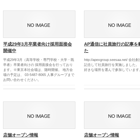
平成29年3月卒業者向け採用面接会
AP通信に社員旅行の記事を
開催中
た
平成29年3月（高等学校・専門学校・大学・既
http://apexgroup.seesaa.net/ 
卒者）卒業者向けの 採用面接会を行っており
記念して社員旅行を実施しました。
ます。※東京本社会場は、随時開催。 地方会
好きな場所を選んで参加しています
場の予定は、 03-5487-8065 人事グループまで
お問い合わせください。
店舗オープン情報
店舗オープン情報