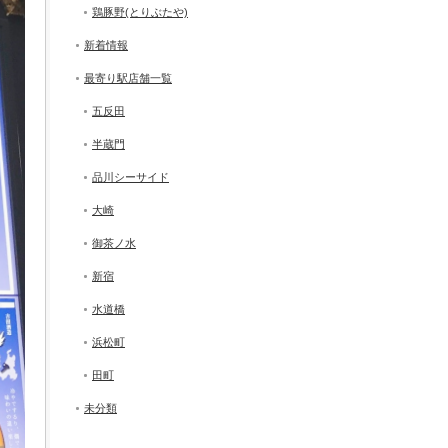
鶏豚野(とりぶたや)
新着情報
最寄り駅店舗一覧
五反田
半蔵門
品川シーサイド
大崎
御茶ノ水
新宿
水道橋
浜松町
田町
未分類