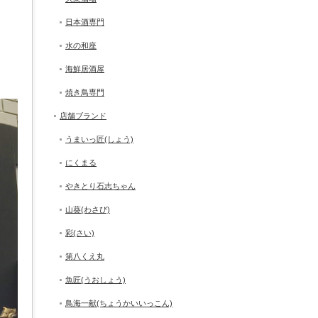
日本酒専門
水の和座
海鮮居酒屋
焼き鳥専門
店舗ブランド
うまいっ匠(しょう)
にくまる
やきとり石志ちゃん
山葵(わさび)
彩(さい)
第八くえ丸
魚匠(うおしょう)
鳥海一献(ちょうかいいっこん)