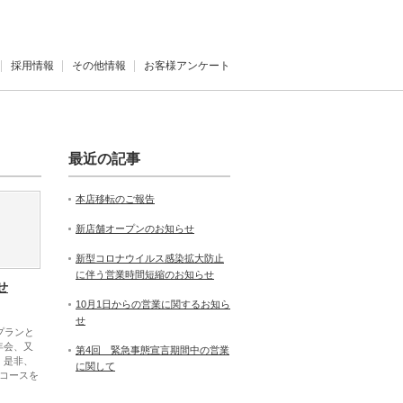
採用情報
その他情報
お客様アンケート
最近の記事
本店移転のご報告
新店舗オープンのお知らせ
新型コロナウイルス感染拡大防止
に伴う営業時間短縮のお知らせ
せ
10月1日からの営業に関するお知ら
せ
会プランと
年会、又
第4回 緊急事態宣言期間中の営業
 是非、
に関して
7コースを