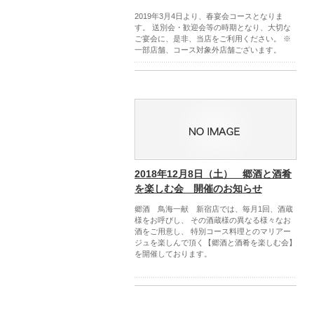
2019年3月4日より、春宴会コースとなりま
す。 送別会・歓迎会等の時期となり、大切な
ご宴会に、是非、当店をご利用ください。 ※
一部店舗、コース対象外店舗ございます。
2018年12月8日（土） 郷酒と酒肴
を楽しむ会 開催のお知らせ
郷酒 鳥海一献 新宿店では、毎月1回、酒蔵
様をお呼びし、 その酒蔵様の異なる様々なお
酒をご用意し、 特別コース料理とのマリアー
ジュを楽しんで頂く【郷酒と酒肴を楽しむ会】
を開催しております。