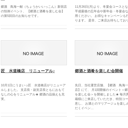
郷酒 鳥海一献（ちょうかいいっこん）新宿店
11月26日(月)より、冬宴会コースと
の恒例イベント、 【郷酒と酒肴を楽しむ会】
平成最後の忘年会や新年会・冬宴会
の第5回目のお知らせです。
用ください。 お得なキャンペーンも
ります。 是非、ご来店お待ちしてお
匠 水道橋店 リニューアル♪
郷酒と酒肴を楽しむ会開催
10月1日にうまいっ匠 水道橋店がリニューア
先日、当社運営店舗、【郷酒 鳥海
ルしました。 支店長・副支店長ともにおもて
店】にて、 月1回開催のイベント＜
なしの心をリニューアル★ 郷酒の品揃えも充
を楽しむ会＞を開催しました★ 毎月
実。
蔵様にご来店していただき、特別コ
意し、 お酒とのマリアージュを楽し
だくイベン…