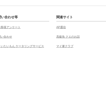
問い合わせ等
関連サイト
お客様アンケート
AP通信
問い合わせ
高級魚 クエのお話
くいたいもん ケータリングサービス
マイ箸クラブ