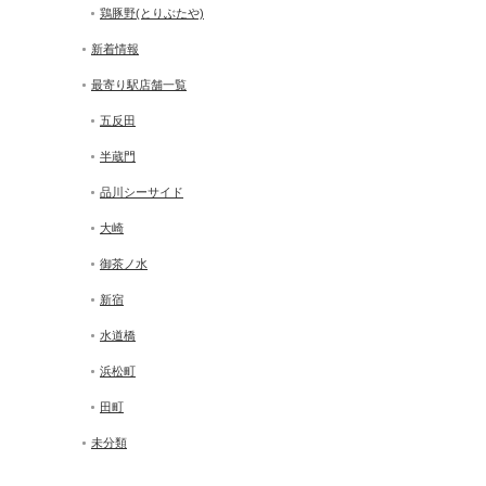
鶏豚野(とりぶたや)
新着情報
最寄り駅店舗一覧
五反田
半蔵門
品川シーサイド
大崎
御茶ノ水
新宿
水道橋
浜松町
田町
未分類