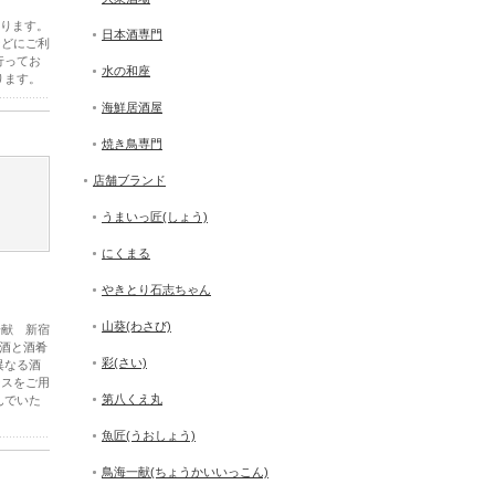
なります。
日本酒専門
などにご利
行ってお
水の和座
ります。
海鮮居酒屋
焼き鳥専門
店舗ブランド
うまいっ匠(しょう)
にくまる
やきとり石志ちゃん
山葵(わさび)
一献 新宿
郷酒と酒肴
彩(さい)
異なる酒
ースをご用
第八くえ丸
んでいた
魚匠(うおしょう)
鳥海一献(ちょうかいいっこん)