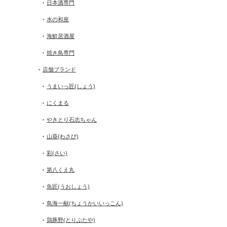
日本酒専門
水の和座
海鮮居酒屋
焼き鳥専門
店舗ブランド
うまいっ匠(しょう)
にくまる
やきとり石志ちゃん
山葵(わさび)
彩(さい)
第八くえ丸
魚匠(うおしょう)
鳥海一献(ちょうかいいっこん)
鶏豚野(とりぶたや)