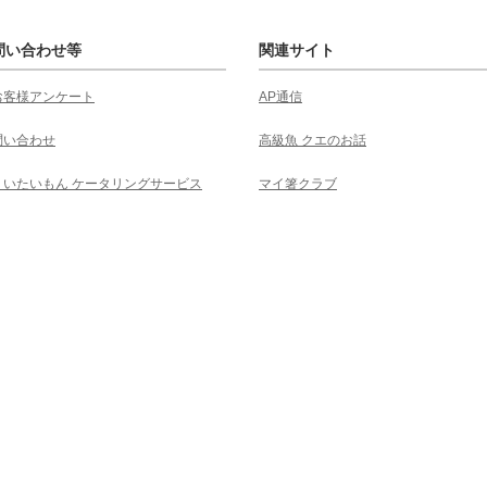
問い合わせ等
関連サイト
お客様アンケート
AP通信
問い合わせ
高級魚 クエのお話
くいたいもん ケータリングサービス
マイ箸クラブ