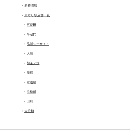
新着情報
最寄り駅店舗一覧
五反田
半蔵門
品川シーサイド
大崎
御茶ノ水
新宿
水道橋
浜松町
田町
未分類