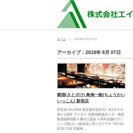
ホーム
2018年 8月 07日
アーカイブ：2018年 8月 07日
郷酒(さとざけ) 鳥海一献(ちょうかい
いっこん) 新宿店
所在地 151-0053 東京都渋谷区代々木2-9-2 久
保ビルB2F アクセス JR新宿駅徒歩１分・都営
新宿線新宿駅４番出口直結 ※系列店舗のダイ
ニング彩(さい)新宿店と同フロアです TEL 03-
6276-7101 営業時…