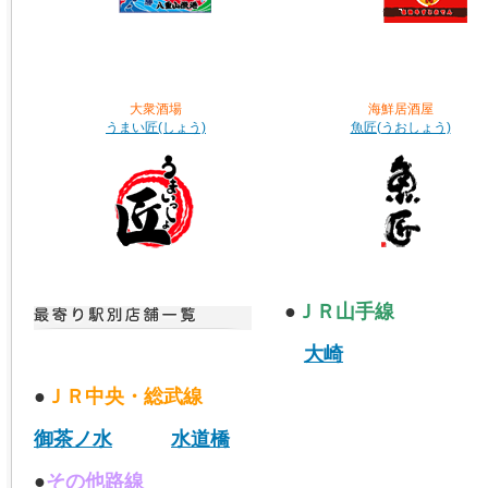
大衆酒場
海鮮居酒屋
うまい匠(しょう)
魚匠(うおしょう)
●
ＪＲ山手線
大崎
●
ＪＲ中央・総武線
御茶ノ水
水道橋
●
その他路線