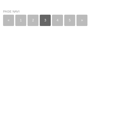
PAGE NAVI
«
1
2
3
4
5
»