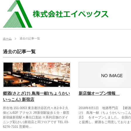
ホーム
過去の記事一覧
過去の記事一覧
郷酒(さとざけ) 鳥海一献(ちょうかい
新店舗オープン情報
いっこん) 新宿店
所在地 151-0053 東京都渋谷区代々木2-9-2 久
2018年8月1日 地酒専門店 【郷酒
保ビルB2F アクセス JR新宿駅徒歩１分・都営
け) 鳥海一献（ちょうかいいっこ
新宿線新宿駅４番出口直結 ※系列店舗のダイ
店】 をオープンしました。 全国の
ニング彩(さい)新宿店と同フロアです TEL 03-
と提携し、郷酒をご用意しておりま
6276-7101 営業時…