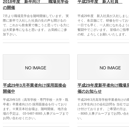
2018年度 新卒向け 職場見学会
平成29年度 新入社員
の開催
7月より職場見学会を随時開催しています。 実
平成29年度 新入社員が入社しまし
際に新卒で入社した社員の生の声も聞けるの
そく、各店舗にて、研修を行ってお
で、これから飲食業で働こうと思っている方に
一日でも早く、一人前になれるよう
は大変参考になると思います。 お気軽にご参
奮闘中でございます。 皆様のご指
加下さい。
の程、よろしくお願いいたします。
平成29年3月卒業者向け採用面接会
平成29年度新卒者向け職場
開催中
催のお知らせ
平成29年3月（高等学校・専門学校・大学・既
平成29年3月高等学校卒業者向けの
卒者）卒業者向けの 採用面接会を行っており
と大学生向けの会社訪問を 当社で
ます。※東京本社会場は、随時開催。 地方会
け付けております。 ご希望の方は、03
場の予定は、 03-5487-8065 人事グループまで
－8065 人事グループまでお問い合
お問い合わせください。
い。