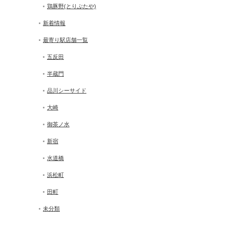
鶏豚野(とりぶたや)
新着情報
最寄り駅店舗一覧
五反田
半蔵門
品川シーサイド
大崎
御茶ノ水
新宿
水道橋
浜松町
田町
未分類