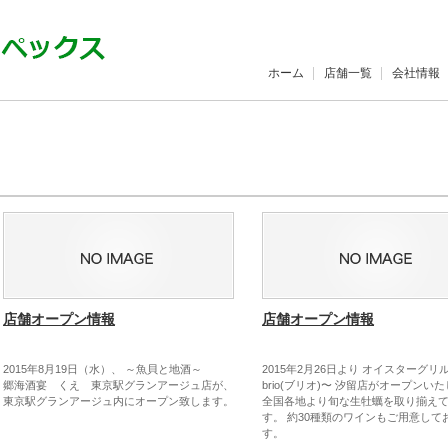
ホーム
店舗一覧
会社情報
店舗オープン情報
店舗オープン情報
2015年8月19日（水）、 ～魚貝と地酒～
2015年2月26日より オイスターグリ
郷海酒宴 くえ 東京駅グランアージュ店が、
brio(ブリオ)〜 汐留店がオープンい
東京駅グランアージュ内にオープン致します。
全国各地より旬な生牡蠣を取り揃え
す。 約30種類のワインもご用意して
す。