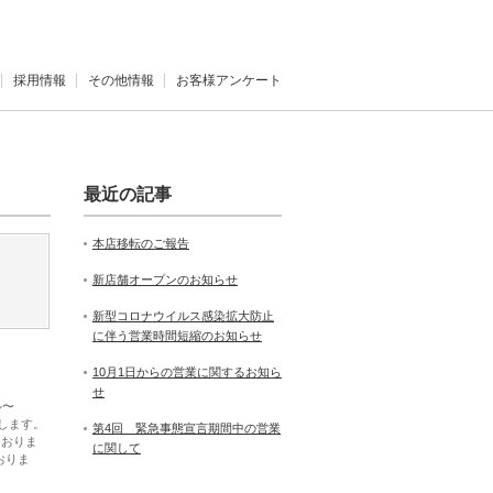
採用情報
その他情報
お客様アンケート
最近の記事
本店移転のご報告
新店舗オープンのお知らせ
新型コロナウイルス感染拡大防止
に伴う営業時間短縮のお知らせ
10月1日からの営業に関するお知ら
せ
ル〜
たします。
第4回 緊急事態宣言期間中の営業
ておりま
に関して
おりま