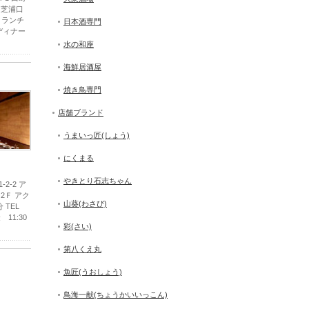
 芝浦口
間 ランチ
日本酒専門
 ディナー
水の和座
海鮮居酒屋
焼き鳥専門
店舗ブランド
うまいっ匠(しょう)
にくまる
やきとり石志ちゃん
2-2 ア
2Ｆ アク
山葵(わさび)
 TEL
 11:30
彩(さい)
第八くえ丸
魚匠(うおしょう)
鳥海一献(ちょうかいいっこん)