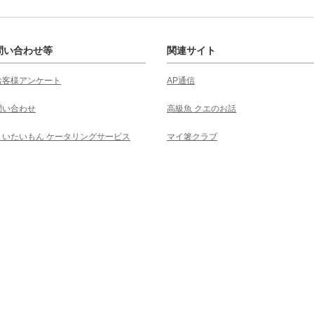
問い合わせ等
関連サイト
お客様アンケート
AP通信
問い合わせ
高級魚 クエのお話
くいたいもん ケータリングサービス
マイ箸クラブ