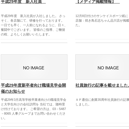
平成29年度 新入社員
【メディア掲載情報】
平成29年度 新入社員が入社しました。 さっ
12月8日付けのサンケイスポーツ紙に
そく、各店舗にて、研修を行っております。
店舗：焼き鳥石志ちゃん品川店が掲
一日でも早く、一人前になれるように、日々、
た。
奮闘中でございます。 皆様のご指導、ご鞭撻
の程、よろしくお願いいたします。
平成29年度新卒者向け職場見学会開
社員旅行の記事を載せました
催のお知らせ
平成29年3月高等学校卒業者向けの職場見学会
ＡＰ通信に創業35周年社員旅行の記
と大学生向けの会社訪問を 当社では、随時受
しました。
け付けております。 ご希望の方は、03－5487
－8065 人事グループまでお問い合わせくださ
い。