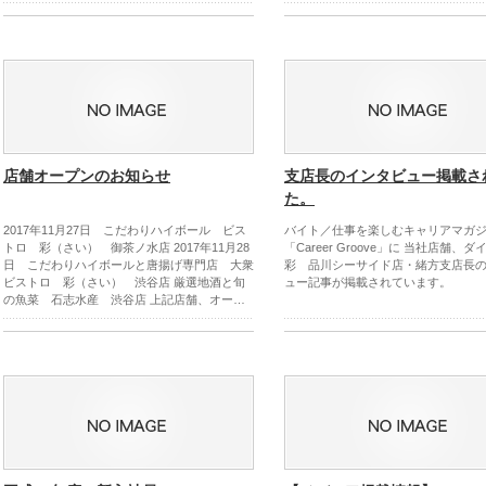
店舗オープンのお知らせ
支店長のインタビュー掲載さ
た。
2017年11月27日 こだわりハイボール ビス
バイト／仕事を楽しむキャリアマガ
トロ 彩（さい） 御茶ノ水店 2017年11月28
「Career Groove」に 当社店舗、
日 こだわりハイボールと唐揚げ専門店 大衆
彩 品川シーサイド店・緒方支店長
ビストロ 彩（さい） 渋谷店 厳選地酒と旬
ュー記事が掲載されています。
の魚菜 石志水産 渋谷店 上記店舗、オー…