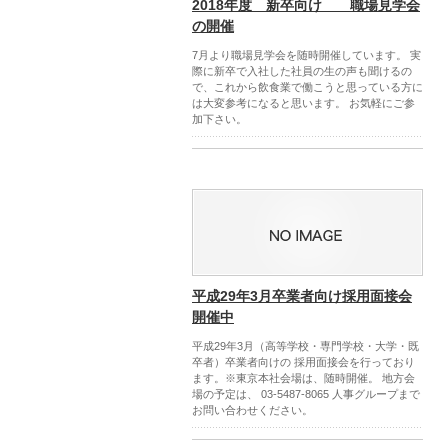
2018年度 新卒向け 職場見学会
の開催
7月より職場見学会を随時開催しています。 実
際に新卒で入社した社員の生の声も聞けるの
で、これから飲食業で働こうと思っている方に
は大変参考になると思います。 お気軽にご参
加下さい。
平成29年3月卒業者向け採用面接会
開催中
平成29年3月（高等学校・専門学校・大学・既
卒者）卒業者向けの 採用面接会を行っており
ます。※東京本社会場は、随時開催。 地方会
場の予定は、 03-5487-8065 人事グループまで
お問い合わせください。