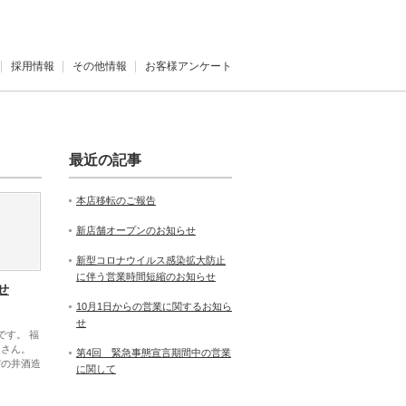
採用情報
その他情報
お客様アンケート
最近の記事
本店移転のご報告
新店舗オープンのお知らせ
新型コロナウイルス感染拡大防止
に伴う営業時間短縮のお知らせ
せ
10月1日からの営業に関するお知ら
せ
です。 福
造さん。
第4回 緊急事態宣言期間中の営業
賀の井酒造
に関して