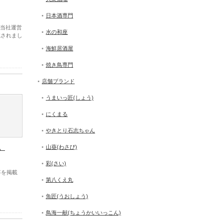
日本酒専門
 当社運営
水の和座
載されまし
海鮮居酒屋
焼き鳥専門
店舗ブランド
うまいっ匠(しょう)
にくまる
やきとり石志ちゃん
。
山葵(わさび)
彩(さい)
事を掲載
第八くえ丸
魚匠(うおしょう)
鳥海一献(ちょうかいいっこん)