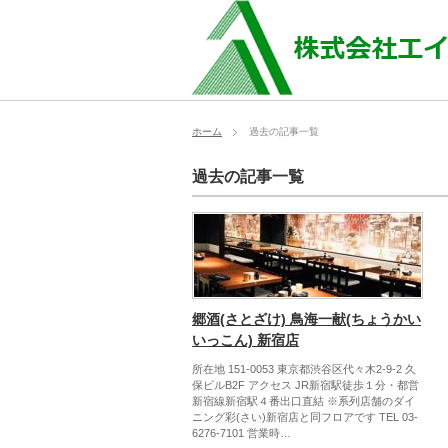
ホーム
過去の記事一覧
過去の記事一覧
郷酒(さとざけ) 鳥海一献(ちょうかい
いっこん) 新宿店
所在地 151-0053 東京都渋谷区代々木2-9-2 久
保ビルB2F アクセス JR新宿駅徒歩１分・都営
新宿線新宿駅４番出口直結 ※系列店舗のダイ
ニング彩(さい)新宿店と同フロアです TEL 03-
6276-7101 営業時…