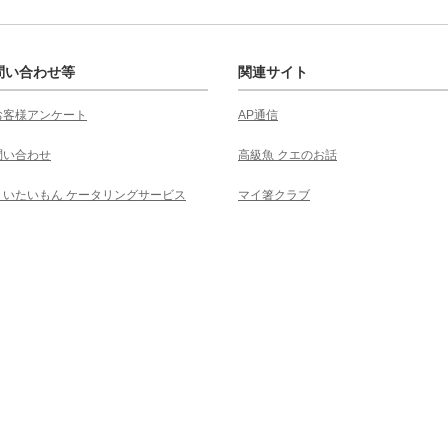
問い合わせ等
関連サイト
お客様アンケート
AP通信
問い合わせ
高級魚 クエのお話
くいたいもん ケータリングサービス
マイ箸クラブ