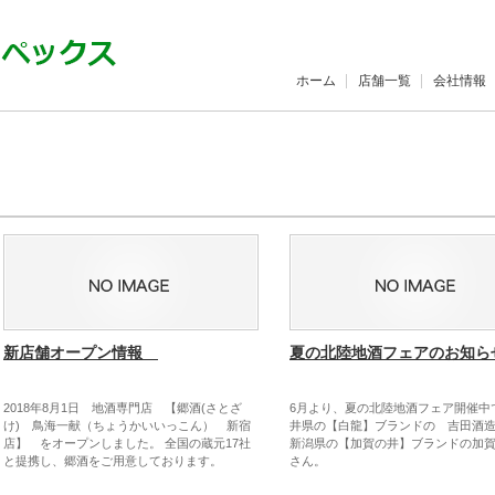
ホーム
店舗一覧
会社情報
新店舗オープン情報
夏の北陸地酒フェアのお知ら
2018年8月1日 地酒専門店 【郷酒(さとざ
6月より、夏の北陸地酒フェア開催中
け) 鳥海一献（ちょうかいいっこん） 新宿
井県の【白龍】ブランドの 吉田酒
店】 をオープンしました。 全国の蔵元17社
新潟県の【加賀の井】ブランドの加
と提携し、郷酒をご用意しております。
さん。