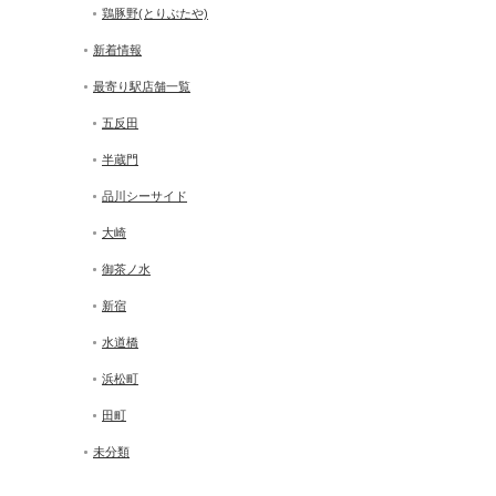
鶏豚野(とりぶたや)
新着情報
最寄り駅店舗一覧
五反田
半蔵門
品川シーサイド
大崎
御茶ノ水
新宿
水道橋
浜松町
田町
未分類