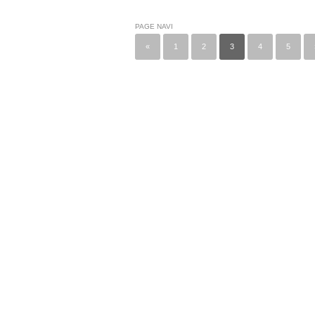
PAGE NAVI
«
1
2
3
4
5