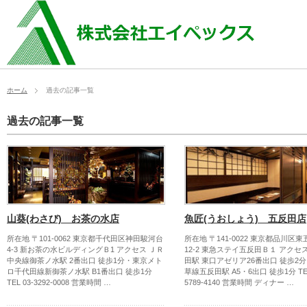
ホーム
過去の記事一覧
過去の記事一覧
山葵(わさび) お茶の水店
魚匠(うおしょう) 五反田店
所在地 〒101-0062 東京都千代田区神田駿河台
所在地 〒141-0022 東京都品川区東
4-3 新お茶の水ビルディングＢ1 アクセス ＪＲ
12-2 東急ステイ五反田Ｂ１ アクセ
中央線御茶ノ水駅 2番出口 徒歩1分・東京メト
田駅 東口アゼリア26番出口 徒歩2
ロ千代田線新御茶ノ水駅 B1番出口 徒歩1分
草線五反田駅 A5・6出口 徒歩1分 TEL
TEL 03-3292-0008 営業時間 …
5789-4140 営業時間 ディナー …