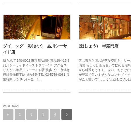
ダイニング 彩(さい) 品川シーサ
匠(しょう) 半蔵門店
イド店
所在地 〒140-0002 東京都品川区東品川4-12-8
落ち着きとほお洒落な空間を、リー
品川シーサイドイーストタワー1Ｆ アクセス
演出 ちょっと落ち着いて飲める場
りんかい線品川シーサイド駅 徒歩1分・京浜急
がら料理もうまく、安い。おまけに
行線青物横丁駅 徒歩5分 TEL 03-5769-0081 営
が豊富で旨い！そんなコンセプトを
業時間 ランチ 月～金 1…
が匠と書いて“しょう”と読むこのお
PAGE NAVI
«
1
2
3
4
5